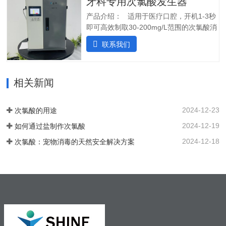
牙科专用次氯酸发生器
确保在任何给定时间提供所需的剂量。外
5.自动化运行：微电脑控制，无需人工值
壳由非腐蚀性材料制成。管子和连接器采
产品介绍： 适用于医疗口腔，开机1-3秒
守，远程操作，实时显示；三、产品使用
用进口氟胶管，对腐蚀性溶液具有很强的
即可高效制取30-200mg/L范围的次氯酸消
场景：…
抵抗力。所有输入和输出连接器都位于外
毒水；使用口腔水路消毒一体机生成的微
联系我们
壳的侧面，以便方便地放置设备。带有电
酸性电解次氯酸水，作为口腔治疗台的牙
源指示灯的简单开/关开关可手动启动和停
床水路用水，可有效对管道进行消毒杀
止 SHC-5T 装置。采用PCB稳定工作电
菌，清除管道中的病菌生物膜，改善口腔
流，确保中性阳极液性能和参数稳定。视
相关新闻
综合治疗台的用水品质。 牙椅水路消毒专
觉和声音报警。液位开关可以自动启动和
用款次氯酸发生器，可台式、可壁挂、可
停止装置。无论液位开关位置如何，重置
智能对接其他设备、自动化运行；可内置
2024-12-23
次氯酸的用途
按钮都可以启动设备。…
纯水，外置供给系统，一站式解决口腔科
2024-12-19
如何通过盐制作次氯酸
消毒问题。各地市的使用标准：解决方案
以及使用场景：1. 一机多用，解决牙椅水
2024-12-18
次氯酸：宠物消毒的天然安全解决方案
路消毒、排水管路消毒2. 空气消毒、物表
擦拭，人员手部等节约消毒成本，保护牙
医和患者3. 盛怀次氯酸发生器口腔治疗台
水路解决方案，支持第三方检测…