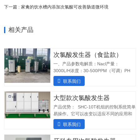
下一篇 : 家禽的饮水槽内添加次氯酸可改善肠道微环境
相关产品
次氯酸发生器（食盐款）
一、产品参数电解质：Nacl产量：
3000L/H浓度：30-500PPM（可调）PH
值：5.0-6.5纯水系统酸水最大功率：
联系我们
7200W纯水最大功率：1800W输入电压：
380V/60Hz备注：重庆某客户全部自行安
大型款次氯酸发生器
装完毕二、产品特点：1.自主研发：可满
足客户个性化定制需求；2.高度集成系
产品优势： SHC-10T机组的控制系统简单
统：前置水预处理系统搭配RO反渗透系
易操作。它可以改变以适应不同的应用和
统，一体化集成;3.PLC控制:在线显示浓
条件。液压部分安装了一个流量控制器，
联系我们
度、ph值、氧化还原电位ORP等指标;4.安
用于在供水中断时关闭SHINE装置，并在
装简单:只需在线指导即可自行安装设备;5.
水流恢复时立即启动装置。可变蠕动泵可
操作简单:操作界面简单清晰，无需培训；