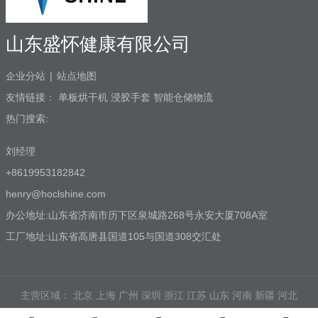
山东盛怀健康有限公司
企业分站
|
站点地图
友情链接：
单板烘干机
浸胶手套
智能仓储物流
热门搜索:
刘经理
+8619953182842
henry@hoclshine.com
办公地址:山东省济南市历下区泉城路268号永安大厦708A室
工厂地址:山东省高唐县国道105与国道308交汇处
主营区域：
北京
上海
广州
深圳
浙江
江苏
山东
河南
新疆
河北