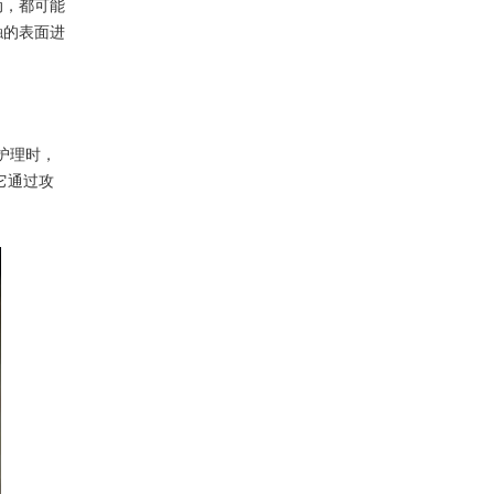
动，都可能
触的表面进
护理时，
它通过攻