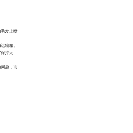
的毛发上喷
物运输箱。
家保持无
的问题，而