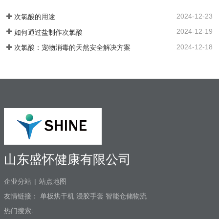
用款次氯酸发生器，可台式、可壁挂、可
停止装置。无论液位开关位置如何，重置
智能对接其他设备、自动化运行；可内置
2024-12-23
次氯酸的用途
按钮都可以启动设备。…
纯水，外置供给系统，一站式解决口腔科
2024-12-19
如何通过盐制作次氯酸
消毒问题。各地市的使用标准：解决方案
以及使用场景：1. 一机多用，解决牙椅水
2024-12-18
次氯酸：宠物消毒的天然安全解决方案
路消毒、排水管路消毒2. 空气消毒、物表
擦拭，人员手部等节约消毒成本，保护牙
医和患者3. 盛怀次氯酸发生器口腔治疗台
水路解决方案，支持第三方检测…
山东盛怀健康有限公司
企业分站
|
站点地图
友情链接：
单板烘干机
浸胶手套
智能仓储物流
热门搜索: