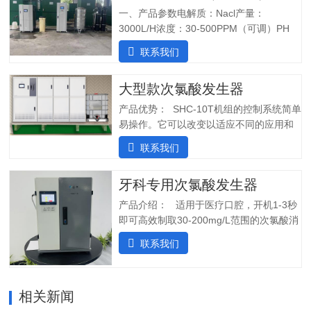
一、产品参数电解质：Nacl产量：
3000L/H浓度：30-500PPM（可调）PH
值：5.0-6.5纯水系统酸水最大功率：
联系我们
7200W纯水最大功率：1800W输入电压：
380V/60Hz备注：重庆某客户全部自行安
大型款次氯酸发生器
装完毕二、产品特点：1.自主研发：可满
足客户个性化定制需求；2.高度集成系
产品优势： SHC-10T机组的控制系统简单
统：前置水预处理系统搭配RO反渗透系
易操作。它可以改变以适应不同的应用和
统，一体化集成;3.PLC控制:在线显示浓
条件。液压部分安装了一个流量控制器，
联系我们
度、ph值、氧化还原电位ORP等指标;4.安
用于在供水中断时关闭SHINE装置，并在
装简单:只需在线指导即可自行安装设备;5.
水流恢复时立即启动装置。可变蠕动泵可
操作简单:操作界面简单清晰，无需培训；
牙科专用次氯酸发生器
确保在任何给定时间提供所需的剂量。外
5.自动化运行：微电脑控制，无需人工值
壳由非腐蚀性材料制成。管子和连接器采
产品介绍： 适用于医疗口腔，开机1-3秒
守，远程操作，实时显示；三、产品使用
用进口氟胶管，对腐蚀性溶液具有很强的
即可高效制取30-200mg/L范围的次氯酸消
场景：…
抵抗力。所有输入和输出连接器都位于外
毒水；使用口腔水路消毒一体机生成的微
联系我们
壳的侧面，以便方便地放置设备。带有电
酸性电解次氯酸水，作为口腔治疗台的牙
源指示灯的简单开/关开关可手动启动和停
床水路用水，可有效对管道进行消毒杀
止 SHC-5T 装置。采用PCB稳定工作电
菌，清除管道中的病菌生物膜，改善口腔
流，确保中性阳极液性能和参数稳定。视
相关新闻
综合治疗台的用水品质。 牙椅水路消毒专
觉和声音报警。液位开关可以自动启动和