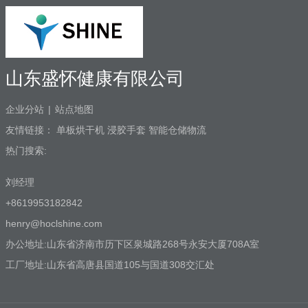
山东盛怀健康有限公司
企业分站
|
站点地图
友情链接：
单板烘干机
浸胶手套
智能仓储物流
热门搜索:
刘经理
+8619953182842
henry@hoclshine.com
办公地址:山东省济南市历下区泉城路268号永安大厦708A室
工厂地址:山东省高唐县国道105与国道308交汇处