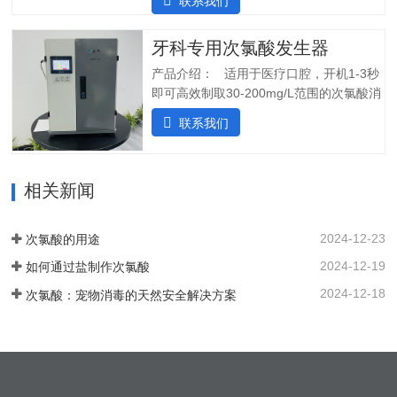
联系我们
度、ph值、氧化还原电位ORP等指标;4.安
用于在供水中断时关闭SHINE装置，并在
装简单:只需在线指导即可自行安装设备;5.
水流恢复时立即启动装置。可变蠕动泵可
操作简单:操作界面简单清晰，无需培训；
牙科专用次氯酸发生器
确保在任何给定时间提供所需的剂量。外
5.自动化运行：微电脑控制，无需人工值
壳由非腐蚀性材料制成。管子和连接器采
产品介绍： 适用于医疗口腔，开机1-3秒
守，远程操作，实时显示；三、产品使用
用进口氟胶管，对腐蚀性溶液具有很强的
即可高效制取30-200mg/L范围的次氯酸消
场景：…
抵抗力。所有输入和输出连接器都位于外
毒水；使用口腔水路消毒一体机生成的微
联系我们
壳的侧面，以便方便地放置设备。带有电
酸性电解次氯酸水，作为口腔治疗台的牙
源指示灯的简单开/关开关可手动启动和停
床水路用水，可有效对管道进行消毒杀
止 SHC-5T 装置。采用PCB稳定工作电
菌，清除管道中的病菌生物膜，改善口腔
流，确保中性阳极液性能和参数稳定。视
相关新闻
综合治疗台的用水品质。 牙椅水路消毒专
觉和声音报警。液位开关可以自动启动和
用款次氯酸发生器，可台式、可壁挂、可
停止装置。无论液位开关位置如何，重置
智能对接其他设备、自动化运行；可内置
2024-12-23
次氯酸的用途
按钮都可以启动设备。…
纯水，外置供给系统，一站式解决口腔科
2024-12-19
如何通过盐制作次氯酸
消毒问题。各地市的使用标准：解决方案
以及使用场景：1. 一机多用，解决牙椅水
2024-12-18
次氯酸：宠物消毒的天然安全解决方案
路消毒、排水管路消毒2. 空气消毒、物表
擦拭，人员手部等节约消毒成本，保护牙
医和患者3. 盛怀次氯酸发生器口腔治疗台
水路解决方案，支持第三方检测…