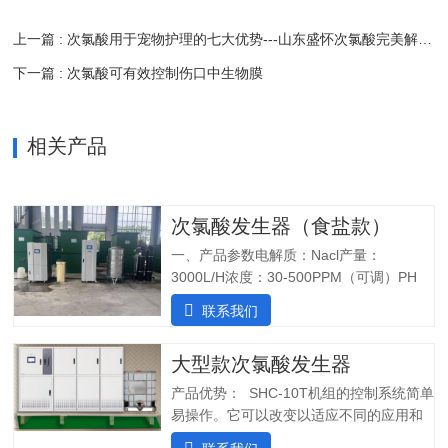
上一篇 : 次氯酸用于宠物护理的七大优势---山东盛怀次氯酸完美解决方案
下一篇 : 次氯酸可有效控制伤口中生物膜
相关产品
次氯酸发生器（食盐款）
一、产品参数电解质：Nacl产量：
3000L/H浓度：30-500PPM（可调）PH
值：5.0-6.5纯水系统酸水最大功率：
联系我们
7200W纯水最大功率：1800W输入电压：
380V/60Hz备注：重庆某客户全部自行安
大型款次氯酸发生器
装完毕二、产品特点：1.自主研发：可满
足客户个性化定制需求；2.高度集成系
产品优势： SHC-10T机组的控制系统简单
统：前置水预处理系统搭配RO反渗透系
易操作。它可以改变以适应不同的应用和
统，一体化集成;3.PLC控制:在线显示浓
条件。液压部分安装了一个流量控制器，