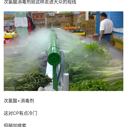
次氯酸消毒剂就这样走进大众的视线
次氯酸+消毒剂
这对CP有点冷门
但稍加搜索