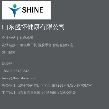
山东盛怀健康有限公司
企业分站
|
站点地图
友情链接：
单板烘干机
浸胶手套
智能仓储物流
热门搜索:
刘经理
+8619953182842
henry@hoclshine.com
办公地址:山东省济南市历下区泉城路268号永安大厦708A室
工厂地址:山东省高唐县国道105与国道308交汇处