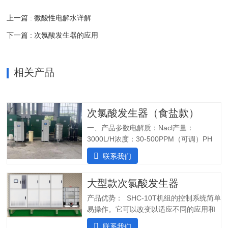
上一篇 : 微酸性电解水详解
下一篇 : 次氯酸发生器的应用
相关产品
次氯酸发生器（食盐款）
一、产品参数电解质：Nacl产量：
3000L/H浓度：30-500PPM（可调）PH
值：5.0-6.5纯水系统酸水最大功率：
联系我们
7200W纯水最大功率：1800W输入电压：
380V/60Hz备注：重庆某客户全部自行安
大型款次氯酸发生器
装完毕二、产品特点：1.自主研发：可满
足客户个性化定制需求；2.高度集成系
产品优势： SHC-10T机组的控制系统简单
统：前置水预处理系统搭配RO反渗透系
易操作。它可以改变以适应不同的应用和
统，一体化集成;3.PLC控制:在线显示浓
条件。液压部分安装了一个流量控制器，
联系我们