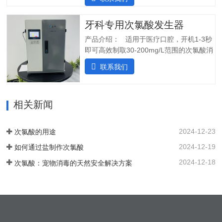
度、ph值、氧化还原电位ORP等指标;4.安
用于在供水中断时关闭SHINE装置，并在
装简单:只需在线指导即可自行安装设备;5.
水流恢复时立即启动装置。可变蠕动泵可
操作简单:操作界面简单清晰，无需培训；
牙科专用次氯酸发生器
确保在任何给定时间提供所需的剂量。外
5.自动化运行：微电脑控制，无需人工值
壳由非腐蚀性材料制成。管子和连接器采
产品介绍： 适用于医疗口腔，开机1-3秒
守，远程操作，实时显示；三、产品使用
用进口氟胶管，对腐蚀性溶液具有很强的
即可高效制取30-200mg/L范围的次氯酸消
场景：…
抵抗力。所有输入和输出连接器都位于外
毒水；使用口腔水路消毒一体机生成的微
联系我们
壳的侧面，以便方便地放置设备。带有电
酸性电解次氯酸水，作为口腔治疗台的牙
源指示灯的简单开/关开关可手动启动和停
床水路用水，可有效对管道进行消毒杀
止 SHC-5T 装置。采用PCB稳定工作电
菌，清除管道中的病菌生物膜，改善口腔
流，确保中性阳极液性能和参数稳定。视
相关新闻
综合治疗台的用水品质。 牙椅水路消毒专
觉和声音报警。液位开关可以自动启动和
用款次氯酸发生器，可台式、可壁挂、可
停止装置。无论液位开关位置如何，重置
智能对接其他设备、自动化运行；可内置
2024-12-23
次氯酸的用途
按钮都可以启动设备。…
纯水，外置供给系统，一站式解决口腔科
2024-12-19
如何通过盐制作次氯酸
消毒问题。各地市的使用标准：解决方案
以及使用场景：1. 一机多用，解决牙椅水
2024-12-18
次氯酸：宠物消毒的天然安全解决方案
路消毒、排水管路消毒2. 空气消毒、物表
擦拭，人员手部等节约消毒成本，保护牙
医和患者3. 盛怀次氯酸发生器口腔治疗台
水路解决方案，支持第三方检测…