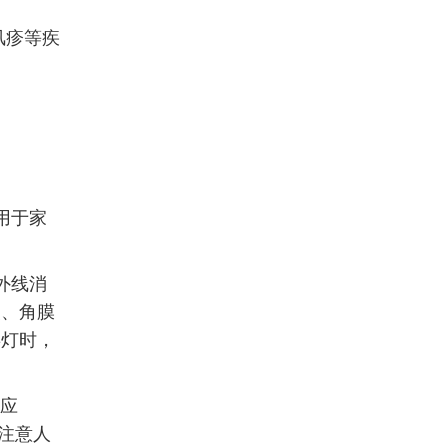
风疹等疾
用于家
外线消
炎、角膜
毒灯时，
度应
定注意人