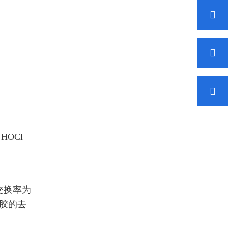
HOCl
气交换率为
溶胶的去