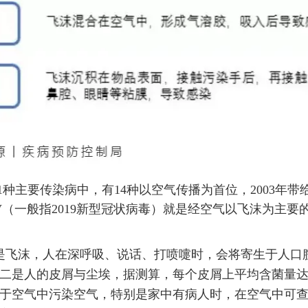
种主要传染病中，有14种以空气传播为首位，2003年带
CoV（一般指2019新型冠状病毒）就是经空气以飞沫为主要
是飞沫，人在深呼吸、说话、打喷嚏时，会将寄生于人口
二是人的皮屑与尘埃，据测算，每个皮屑上平均含菌量达
于空气中污染空气，特别是家中有病人时，在空气中可