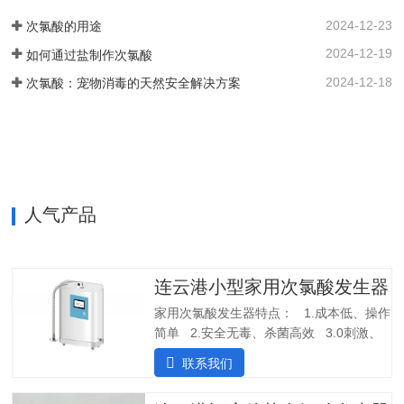
停止装置。无论液位开关位置如何，重置
智能对接其他设备、自动化运行；可内置
2024-12-23
次氯酸的用途
按钮都可以启动设备。…
纯水，外置供给系统，一站式解决口腔科
2024-12-19
如何通过盐制作次氯酸
消毒问题。各地市的使用标准：解决方案
以及使用场景：1. 一机多用，解决牙椅水
2024-12-18
次氯酸：宠物消毒的天然安全解决方案
路消毒、排水管路消毒2. 空气消毒、物表
擦拭，人员手部等节约消毒成本，保护牙
医和患者3. 盛怀次氯酸发生器口腔治疗台
水路解决方案，支持第三方检测…
人气产品
连云港小型家用次氯酸发生器
家用次氯酸发生器特点： 1.成本低、操作
简单 2.安全无毒、杀菌高效 3.0刺激、
几乎无味应用场景：产品参数：产品型
联系我们
号：SHC-180尺寸：365*260*120mm重
量：4kg水质要求：自来水（内置净水装