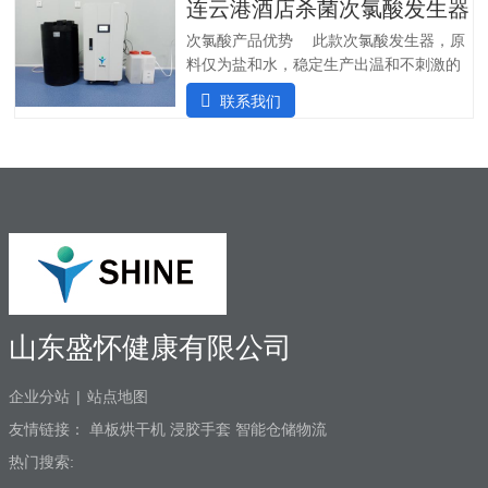
连云港酒店杀菌次氯酸发生器
置）电压：100V-200V 50/60Hz水压范
围：0.1Mpa～0.7Pma电解液桶容量：
次氯酸产品优势 此款次氯酸发生器，原
100ml有效氯浓度：20-100ppm电解槽寿
料仅为盐和水，稳定生产出温和不刺激的
命：10000h操作简单，即使用，开机1-3
次氯酸水，通过30多项检测合格，是酒店
联系我们
秒即可产生高品质次氯酸盐消毒剂
行业消毒杀菌、除臭的必备设备。1)成本
低：氯化钠，1kg氯化钠可以生产出1吨
100ppm的次氯酸水；2)自主研发：可智能
对接其他设备；3）智能运行：无需人员值
守；4）纳米级隔膜电解槽：寿命可达
10000小时；5）售后无忧：可市场培训以
及技术支持。6）高度集成：内置纯水机，
直接可接自来水。应用范围 次氯酸10-
60秒内可杀灭常见致病细菌，真菌，病毒
99.99%，灭菌速度快，次氯酸水对弯曲柑
山东盛怀健康有限公司
橘，大肠杆菌，金黄色葡萄菌，MRSA等
病菌可以有效杀死。杀灭范围广，广泛用
企业分站
|
站点地图
于酒店空气、物表、
友情链接：
单板烘干机
浸胶手套
智能仓储物流
热门搜索: