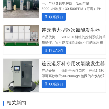
一、产品参数电解质：Nacl产量：
3000L/H浓度：30-500PPM（可调）PH
值：5.0-6.5纯水系统酸水最大功率：
联系我们
7200W纯水最大功率：1800W输入电压：
380V/60Hz备注：重庆某客户全部自行安
连云港大型款次氯酸发生器
装完毕二、产品特点：1.自主研发：可满
足客户个性化定制需求；2.高度集成系
产品优势： SHC-10T机组的控制系统简单
统：前置水预处理系统搭配RO反渗透系
易操作。它可以改变以适应不同的应用和
统，一体化集成;3.PLC控制:在线显示浓
条件。液压部分安装了一个流量控制器，
联系我们
度、ph值、氧化还原电位ORP等指标;4.安
用于在供水中断时关闭SHINE装置，并在
装简单:只需在线指导即可自行安装设备;5.
水流恢复时立即启动装置。可变蠕动泵可
操作简单:操作界面简单清晰，无需培训；
连云港牙科专用次氯酸发生器
确保在任何给定时间提供所需的剂量。外
5.自动化运行：微电脑控制，无需人工值
壳由非腐蚀性材料制成。管子和连接器采
产品介绍： 适用于医疗口腔，开机1-3秒
守，远程操作，实时显示；三、产品使用
用进口氟胶管，对腐蚀性溶液具有很强的
即可高效制取30-200mg/L范围的次氯酸消
场景：…
抵抗力。所有输入和输出连接器都位于外
毒水；使用口腔水路消毒一体机生成的微
联系我们
壳的侧面，以便方便地放置设备。带有电
酸性电解次氯酸水，作为口腔治疗台的牙
源指示灯的简单开/关开关可手动启动和停
床水路用水，可有效对管道进行消毒杀
止 SHC-5T 装置。采用PCB稳定工作电
菌，清除管道中的病菌生物膜，改善口腔
流，确保中性阳极液性能和参数稳定。视
相关新闻
综合治疗台的用水品质。 牙椅水路消毒专
觉和声音报警。液位开关可以自动启动和
用款次氯酸发生器，可台式、可壁挂、可