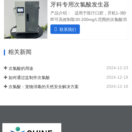
操作简单:操作界面简单清晰，无需培训；
牙科专用次氯酸发生器
确保在任何给定时间提供所需的剂量。外
5.自动化运行：微电脑控制，无需人工值
壳由非腐蚀性材料制成。管子和连接器采
产品介绍： 适用于医疗口腔，开机1-3秒
守，远程操作，实时显示；三、产品使用
用进口氟胶管，对腐蚀性溶液具有很强的
即可高效制取30-200mg/L范围的次氯酸消
场景：…
抵抗力。所有输入和输出连接器都位于外
毒水；使用口腔水路消毒一体机生成的微
联系我们
壳的侧面，以便方便地放置设备。带有电
酸性电解次氯酸水，作为口腔治疗台的牙
源指示灯的简单开/关开关可手动启动和停
床水路用水，可有效对管道进行消毒杀
止 SHC-5T 装置。采用PCB稳定工作电
菌，清除管道中的病菌生物膜，改善口腔
流，确保中性阳极液性能和参数稳定。视
相关新闻
综合治疗台的用水品质。 牙椅水路消毒专
觉和声音报警。液位开关可以自动启动和
用款次氯酸发生器，可台式、可壁挂、可
停止装置。无论液位开关位置如何，重置
智能对接其他设备、自动化运行；可内置
2024-12-23
次氯酸的用途
按钮都可以启动设备。…
纯水，外置供给系统，一站式解决口腔科
2024-12-19
如何通过盐制作次氯酸
消毒问题。各地市的使用标准：解决方案
以及使用场景：1. 一机多用，解决牙椅水
2024-12-18
次氯酸：宠物消毒的天然安全解决方案
路消毒、排水管路消毒2. 空气消毒、物表
擦拭，人员手部等节约消毒成本，保护牙
医和患者3. 盛怀次氯酸发生器口腔治疗台
水路解决方案，支持第三方检测…