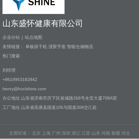
山东盛怀健康有限公司
企业分站
|
站点地图
友情链接：
单板烘干机
浸胶手套
智能仓储物流
热门搜索:
刘经理
+8619953182842
henry@hoclshine.com
办公地址:山东省济南市历下区泉城路268号永安大厦708A室
工厂地址:山东省高唐县国道105与国道308交汇处
主营区域：
北京
上海
广州
深圳
浙江
江苏
山东
河南
新疆
河北