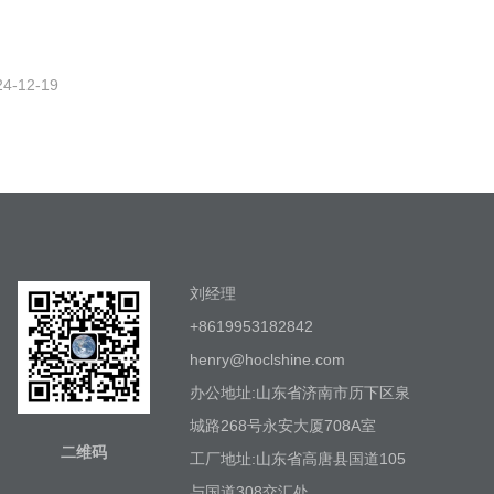
24-12-19
刘经理
+8619953182842
henry@hoclshine.com
办公地址:山东省济南市历下区泉
城路268号永安大厦708A室
二维码
工厂地址:山东省高唐县国道105
与国道308交汇处