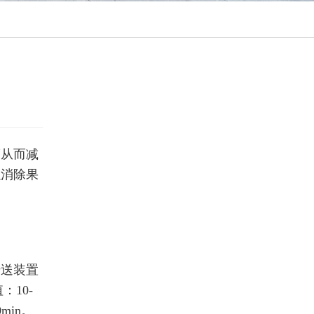
度从而减
以消除果
传送装置
10-
min。