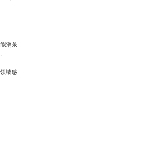
智能消杀
忧。
保领域感