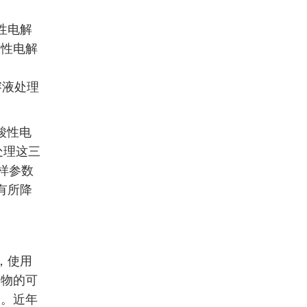
性电解
酸性电解
溶液处理
微酸性电
处理这三
同样参数
有所降
，使用
产物的可
制。近年