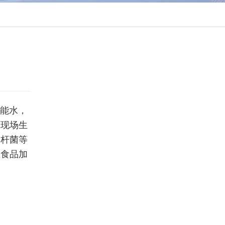
机能水，
可现场生
肠杆菌等
在食品加