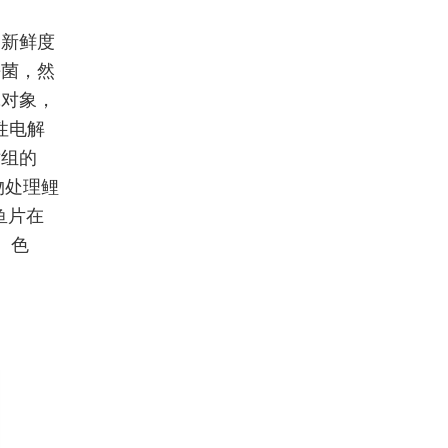
、新鲜度
杀菌，然
究对象，
性电解
对组的
物处理鲤
鱼片在
、色