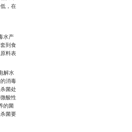
本低，在
。
毒水产
手套到食
品原料表
电解水
前的消毒
的杀菌处
明微酸性
养的菌
据杀菌要