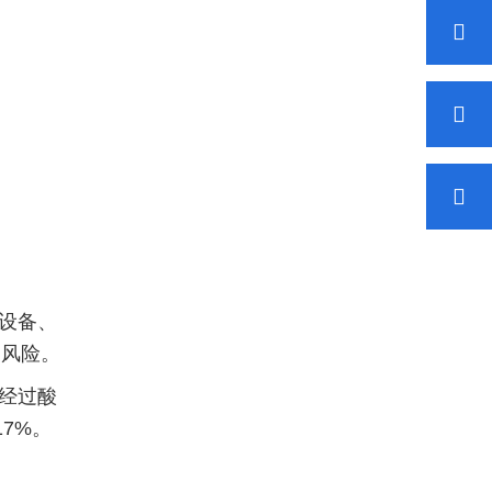
设备、
病风险。
经过酸
7%。