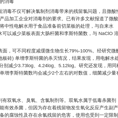
的消毒
面消毒不仅可解决氯制剂消毒带来的残留氯问题，且微酸
产品加工企业对消毒剂的要求。已有许多文献报道了微
将中性电解水用于食品准备前切菜板的处理，与自来水
解水可以减少菜板表面大肠杆菌和李斯特菌数，与 NaClO 
接触表面，可不同程度减缓微生物生长79%-100%。经研究
地板砖) 单增李斯特菌的杀灭情况，结果发现，用电解水
减少3.73log、4.24log、5.12log。研究还发现，用
单增李斯特菌数均会减少2个左右的对数值，细菌减少量
剂有双氧水、臭氧、含氯制剂等。双氧水属于低毒杀菌剂
能有效杀菌，但因为存在着残留物发生氧化反应产生副
备的腐蚀性及存在余氯残留的危害，使用也受到一定限