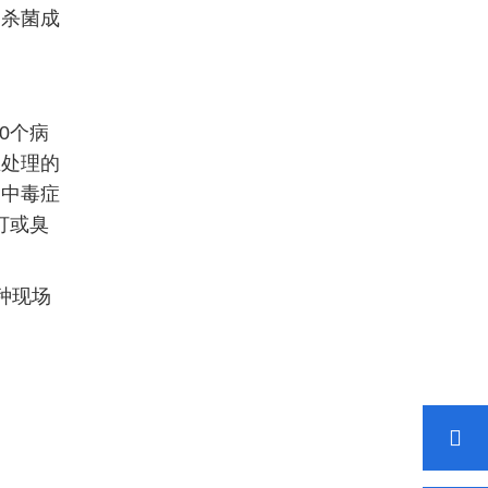
因杀菌成
0个病
在处理的
起中毒症
灯或臭
种现场