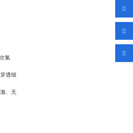
是次氯
速穿透细
刺激、无