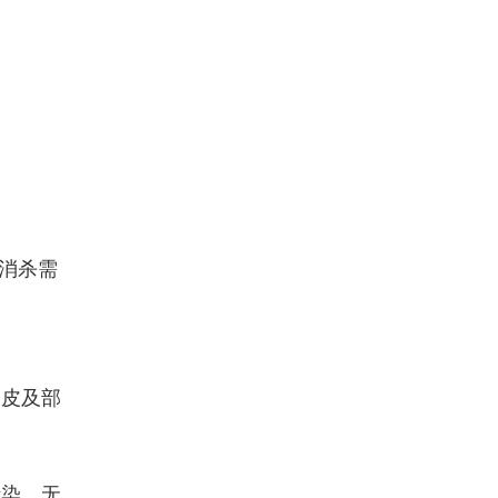
消杀需
表皮及部
污染，无