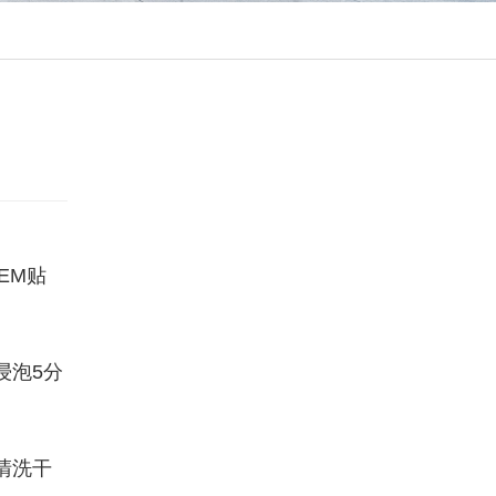
EM贴
浸泡5分
清洗干