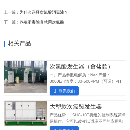
上一篇 : 为什么选择次氯酸消毒液？
下一篇 : 养殖消毒除臭就用次氯酸
相关产品
次氯酸发生器（食盐款）
一、产品参数电解质：Nacl产量：
3000L/H浓度：30-500PPM（可调）PH
值：5.0-6.5纯水系统酸水最大功率：
联系我们
7200W纯水最大功率：1800W输入电压：
380V/60Hz备注：重庆某客户全部自行安
大型款次氯酸发生器
装完毕二、产品特点：1.自主研发：可满
足客户个性化定制需求；2.高度集成系
产品优势： SHC-10T机组的控制系统简单
统：前置水预处理系统搭配RO反渗透系
易操作。它可以改变以适应不同的应用和
统，一体化集成;3.PLC控制:在线显示浓
条件。液压部分安装了一个流量控制器，