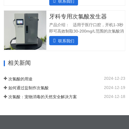
联系我们
度、ph值、氧化还原电位ORP等指标;4.安
用于在供水中断时关闭SHINE装置，并在
装简单:只需在线指导即可自行安装设备;5.
水流恢复时立即启动装置。可变蠕动泵可
操作简单:操作界面简单清晰，无需培训；
牙科专用次氯酸发生器
确保在任何给定时间提供所需的剂量。外
5.自动化运行：微电脑控制，无需人工值
壳由非腐蚀性材料制成。管子和连接器采
产品介绍： 适用于医疗口腔，开机1-3秒
守，远程操作，实时显示；三、产品使用
用进口氟胶管，对腐蚀性溶液具有很强的
即可高效制取30-200mg/L范围的次氯酸消
场景：…
抵抗力。所有输入和输出连接器都位于外
毒水；使用口腔水路消毒一体机生成的微
联系我们
壳的侧面，以便方便地放置设备。带有电
酸性电解次氯酸水，作为口腔治疗台的牙
源指示灯的简单开/关开关可手动启动和停
床水路用水，可有效对管道进行消毒杀
止 SHC-5T 装置。采用PCB稳定工作电
菌，清除管道中的病菌生物膜，改善口腔
流，确保中性阳极液性能和参数稳定。视
相关新闻
综合治疗台的用水品质。 牙椅水路消毒专
觉和声音报警。液位开关可以自动启动和
用款次氯酸发生器，可台式、可壁挂、可
停止装置。无论液位开关位置如何，重置
智能对接其他设备、自动化运行；可内置
2024-12-23
次氯酸的用途
按钮都可以启动设备。…
纯水，外置供给系统，一站式解决口腔科
2024-12-19
如何通过盐制作次氯酸
消毒问题。各地市的使用标准：解决方案
以及使用场景：1. 一机多用，解决牙椅水
2024-12-18
次氯酸：宠物消毒的天然安全解决方案
路消毒、排水管路消毒2. 空气消毒、物表
擦拭，人员手部等节约消毒成本，保护牙
医和患者3. 盛怀次氯酸发生器口腔治疗台
水路解决方案，支持第三方检测…