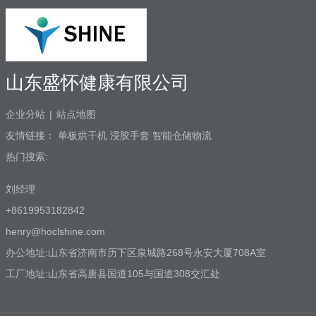
山东盛怀健康有限公司
企业分站
|
站点地图
友情链接：
单板烘干机
浸胶手套
智能仓储物流
热门搜索:
刘经理
+8619953182842
henry@hoclshine.com
办公地址:山东省济南市历下区泉城路268号永安大厦708A室
工厂地址:山东省高唐县国道105与国道308交汇处