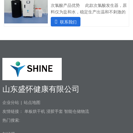
围：0.1Mpa～0.7Pma电解液桶容量：
次氯酸产品优势 此款次氯酸发生器，原
100ml有效氯浓度：20-100ppm电解槽寿
料仅为盐和水，稳定生产出温和不刺激的
命：10000h操作简单，即使用，开机1-3
次氯酸水，通过30多项检测合格，是酒店
联系我们
秒即可产生高品质次氯酸盐消毒剂
行业消毒杀菌、除臭的必备设备。1)成本
低：氯化钠，1kg氯化钠可以生产出1吨
100ppm的次氯酸水；2)自主研发：可智能
对接其他设备；3）智能运行：无需人员值
守；4）纳米级隔膜电解槽：寿命可达
10000小时；5）售后无忧：可市场培训以
及技术支持。6）高度集成：内置纯水机，
直接可接自来水。应用范围 次氯酸10-
60秒内可杀灭常见致病细菌，真菌，病毒
99.99%，灭菌速度快，次氯酸水对弯曲柑
山东盛怀健康有限公司
橘，大肠杆菌，金黄色葡萄菌，MRSA等
病菌可以有效杀死。杀灭范围广，广泛用
企业分站
|
站点地图
于酒店空气、物表、
友情链接：
单板烘干机
浸胶手套
智能仓储物流
热门搜索: