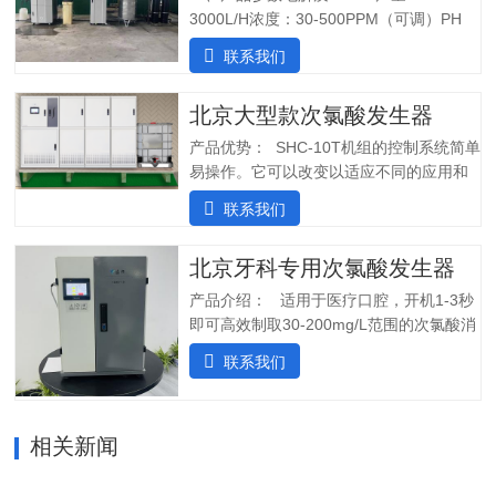
3000L/H浓度：30-500PPM（可调）PH
值：5.0-6.5纯水系统酸水最大功率：
联系我们
7200W纯水最大功率：1800W输入电压：
380V/60Hz备注：重庆某客户全部自行安
北京大型款次氯酸发生器
装完毕二、产品特点：1.自主研发：可满
足客户个性化定制需求；2.高度集成系
产品优势： SHC-10T机组的控制系统简单
统：前置水预处理系统搭配RO反渗透系
易操作。它可以改变以适应不同的应用和
统，一体化集成;3.PLC控制:在线显示浓
条件。液压部分安装了一个流量控制器，
联系我们
度、ph值、氧化还原电位ORP等指标;4.安
用于在供水中断时关闭SHINE装置，并在
装简单:只需在线指导即可自行安装设备;5.
水流恢复时立即启动装置。可变蠕动泵可
操作简单:操作界面简单清晰，无需培训；
北京牙科专用次氯酸发生器
确保在任何给定时间提供所需的剂量。外
5.自动化运行：微电脑控制，无需人工值
壳由非腐蚀性材料制成。管子和连接器采
产品介绍： 适用于医疗口腔，开机1-3秒
守，远程操作，实时显示；三、产品使用
用进口氟胶管，对腐蚀性溶液具有很强的
即可高效制取30-200mg/L范围的次氯酸消
场景：…
抵抗力。所有输入和输出连接器都位于外
毒水；使用口腔水路消毒一体机生成的微
联系我们
壳的侧面，以便方便地放置设备。带有电
酸性电解次氯酸水，作为口腔治疗台的牙
源指示灯的简单开/关开关可手动启动和停
床水路用水，可有效对管道进行消毒杀
止 SHC-5T 装置。采用PCB稳定工作电
菌，清除管道中的病菌生物膜，改善口腔
流，确保中性阳极液性能和参数稳定。视
相关新闻
综合治疗台的用水品质。 牙椅水路消毒专
觉和声音报警。液位开关可以自动启动和
用款次氯酸发生器，可台式、可壁挂、可
停止装置。无论液位开关位置如何，重置
智能对接其他设备、自动化运行；可内置