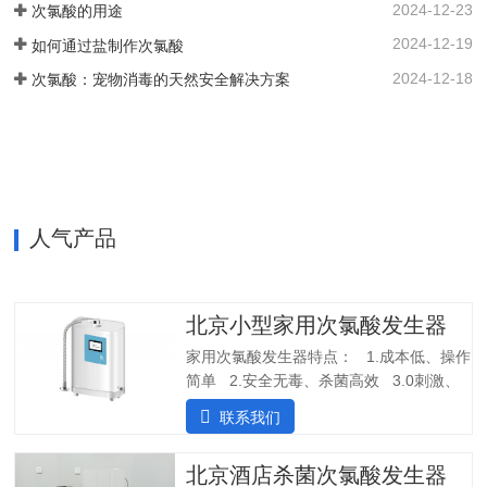
2024-12-23
次氯酸的用途
按钮都可以启动设备。…
纯水，外置供给系统，一站式解决口腔科
2024-12-19
如何通过盐制作次氯酸
消毒问题。各地市的使用标准：解决方案
以及使用场景：1. 一机多用，解决牙椅水
2024-12-18
次氯酸：宠物消毒的天然安全解决方案
路消毒、排水管路消毒2. 空气消毒、物表
擦拭，人员手部等节约消毒成本，保护牙
医和患者3. 盛怀次氯酸发生器口腔治疗台
水路解决方案，支持第三方检测…
人气产品
北京小型家用次氯酸发生器
家用次氯酸发生器特点： 1.成本低、操作
简单 2.安全无毒、杀菌高效 3.0刺激、
几乎无味应用场景：产品参数：产品型
联系我们
号：SHC-180尺寸：365*260*120mm重
量：4kg水质要求：自来水（内置净水装
北京酒店杀菌次氯酸发生器
置）电压：100V-200V 50/60Hz水压范