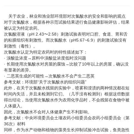
关于农业，林业和渔业部环境部对次氯酸水的安全和影响的观点
对于次氯酸水，根据各种示范试验结果进行食品健康影响评估，结果
被认定为特定农药。
次氯酸溶液（pH 2.43〜2.58）刺激试验表明对口腔、食道、胃和舌
的粘膜组织有刺激性。而次氯酸水（pH5.67~6.9）的刺激试验没有
刺激性（毒性）。
次氯酸水认定为特定农药时的特性描述如下：
· 溴酸盐浓度→原料中溴酸盐浓度低时没问题
· 长期使用次氯酸水对房屋的腐蚀→比较了10年以上的房屋，确认没
有显著的差异。
· 二恶英生成的可能性→次氯酸水不会产生二恶英
参考文献：环境部“关于次氯酸水的组织问题”
此外，在关于次氯酸水残留的实验中，喷雾和浸渍的两种情况都在短
时间内失活，并且未检测到它们。（几乎没有检测到）根据这些数据
得出结论，当使用次氯酸水作为农用化学品时，不会残留在食物中被
人体摄入。
因此，次氯酸水不会对人体健康产生不利影响。
参考文献：中央环境委员会土壤农药小组委员会农药小组委员会（第
36次）材料
同样，作为水产动物和植物的藻类生长抑制试验冲击试验，鱼类急性