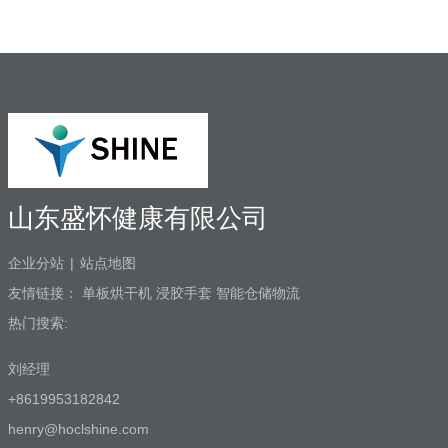
路消毒、排水管路消毒2. 空气消毒、物表
擦拭，人员手部等节约消毒成本，保护牙
医和患者3. 盛怀次氯酸发生器口腔治疗台
水路解决方案，支持第三方检测…
山东盛怀健康有限公司
企业分站
|
站点地图
友情链接：
单板烘干机
浸胶手套
智能仓储物流
热门搜索:
刘经理
+8619953182842
henry@hoclshine.com