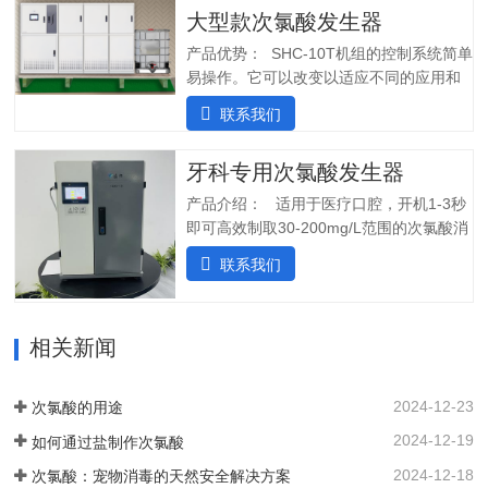
大型款次氯酸发生器
装完毕二、产品特点：1.自主研发：可满
足客户个性化定制需求；2.高度集成系
产品优势： SHC-10T机组的控制系统简单
统：前置水预处理系统搭配RO反渗透系
易操作。它可以改变以适应不同的应用和
统，一体化集成;3.PLC控制:在线显示浓
条件。液压部分安装了一个流量控制器，
联系我们
度、ph值、氧化还原电位ORP等指标;4.安
用于在供水中断时关闭SHINE装置，并在
装简单:只需在线指导即可自行安装设备;5.
水流恢复时立即启动装置。可变蠕动泵可
操作简单:操作界面简单清晰，无需培训；
牙科专用次氯酸发生器
确保在任何给定时间提供所需的剂量。外
5.自动化运行：微电脑控制，无需人工值
壳由非腐蚀性材料制成。管子和连接器采
产品介绍： 适用于医疗口腔，开机1-3秒
守，远程操作，实时显示；三、产品使用
用进口氟胶管，对腐蚀性溶液具有很强的
即可高效制取30-200mg/L范围的次氯酸消
场景：…
抵抗力。所有输入和输出连接器都位于外
毒水；使用口腔水路消毒一体机生成的微
联系我们
壳的侧面，以便方便地放置设备。带有电
酸性电解次氯酸水，作为口腔治疗台的牙
源指示灯的简单开/关开关可手动启动和停
床水路用水，可有效对管道进行消毒杀
止 SHC-5T 装置。采用PCB稳定工作电
菌，清除管道中的病菌生物膜，改善口腔
流，确保中性阳极液性能和参数稳定。视
相关新闻
综合治疗台的用水品质。 牙椅水路消毒专
觉和声音报警。液位开关可以自动启动和
用款次氯酸发生器，可台式、可壁挂、可
停止装置。无论液位开关位置如何，重置
智能对接其他设备、自动化运行；可内置
2024-12-23
次氯酸的用途
按钮都可以启动设备。…
纯水，外置供给系统，一站式解决口腔科
2024-12-19
如何通过盐制作次氯酸
消毒问题。各地市的使用标准：解决方案
以及使用场景：1. 一机多用，解决牙椅水
2024-12-18
次氯酸：宠物消毒的天然安全解决方案