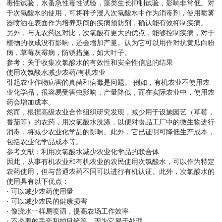
毒性试验，水蚤急性毒性试验，藻类生长抑制试验，影响非常低。对
于次氯酸水的使用，可将种子浸入次氯酸水中作为消毒剂，使用喷雾
器喷洒在表面作为培养期间的疾病预防剂，确认能有效抑制疾病。
另外，与无农药区对比，次氯酸有更大的优点，能够控制疾病，对于
植物的收成没有影响，还会增加产量。认为它可以用作对抗黄瓜白粉
病，草莓灰霉病，防锈措施，如大叶子。
参考：关于收集次氯酸水的有效性和安全性信息的结果
使用次氯酸水减少农药/有机农业
引起农业作物病害的真菌和病毒是问题。 例如，有机农业不使用农
业化学品，很容易受害虫影响，产量降低，而在实际农业中，使用农
药会增加成本。
然而，根据高级农业合作组织研究发现，减少用于设施园艺（草莓，
番茄等）的农药，用次氯酸水洗涤，以便对食品工厂中的微生物进行
消毒，将减少农业化学品的影响。此外，它已证明可降低生产成本，
包括农业化学品成本等。
参考文献：利用次氯酸水减少农业化学品的联合体
因此，从事有机农业和有机农业的农民使用次氯酸水，可以作为特定
农药使用，但与普通农药不同可以进行有机认证。此外，次氯酸水的
使用具有以下优点：
· 可以减少农药使用量
· 可以减少农民的健康损害
· 像浇水一样易喷洒，提高农场工作效率
· 不必要的手套和护目镜等，因为它易于处理