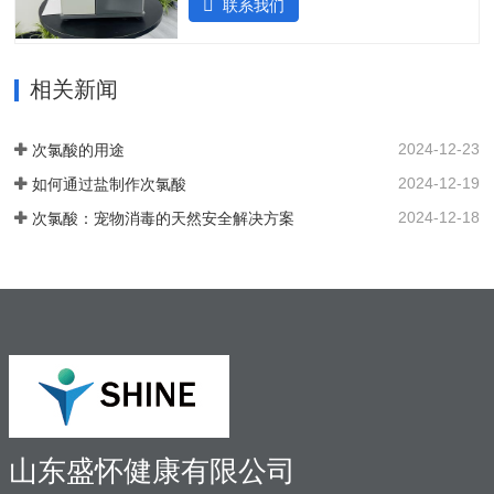
联系我们
壳的侧面，以便方便地放置设备。带有电
酸性电解次氯酸水，作为口腔治疗台的牙
源指示灯的简单开/关开关可手动启动和停
床水路用水，可有效对管道进行消毒杀
止 SHC-5T 装置。采用PCB稳定工作电
菌，清除管道中的病菌生物膜，改善口腔
流，确保中性阳极液性能和参数稳定。视
相关新闻
综合治疗台的用水品质。 牙椅水路消毒专
觉和声音报警。液位开关可以自动启动和
用款次氯酸发生器，可台式、可壁挂、可
停止装置。无论液位开关位置如何，重置
智能对接其他设备、自动化运行；可内置
2024-12-23
次氯酸的用途
按钮都可以启动设备。…
纯水，外置供给系统，一站式解决口腔科
2024-12-19
如何通过盐制作次氯酸
消毒问题。各地市的使用标准：解决方案
以及使用场景：1. 一机多用，解决牙椅水
2024-12-18
次氯酸：宠物消毒的天然安全解决方案
路消毒、排水管路消毒2. 空气消毒、物表
擦拭，人员手部等节约消毒成本，保护牙
医和患者3. 盛怀次氯酸发生器口腔治疗台
水路解决方案，支持第三方检测…
山东盛怀健康有限公司