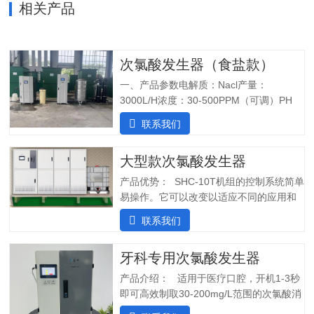
相关产品
次氯酸发生器（食盐款）
一、产品参数电解质：Nacl产量：
3000L/H浓度：30-500PPM（可调）PH
值：5.0-6.5纯水系统酸水最大功率：
联系我们
7200W纯水最大功率：1800W输入电压：
380V/60Hz备注：重庆某客户全部自行安
大型款次氯酸发生器
装完毕二、产品特点：1.自主研发：可满
足客户个性化定制需求；2.高度集成系
产品优势： SHC-10T机组的控制系统简单
统：前置水预处理系统搭配RO反渗透系
易操作。它可以改变以适应不同的应用和
统，一体化集成;3.PLC控制:在线显示浓
条件。液压部分安装了一个流量控制器，
联系我们
度、ph值、氧化还原电位ORP等指标;4.安
用于在供水中断时关闭SHINE装置，并在
装简单:只需在线指导即可自行安装设备;5.
水流恢复时立即启动装置。可变蠕动泵可
操作简单:操作界面简单清晰，无需培训；
牙科专用次氯酸发生器
确保在任何给定时间提供所需的剂量。外
5.自动化运行：微电脑控制，无需人工值
壳由非腐蚀性材料制成。管子和连接器采
产品介绍： 适用于医疗口腔，开机1-3秒
守，远程操作，实时显示；三、产品使用
用进口氟胶管，对腐蚀性溶液具有很强的
即可高效制取30-200mg/L范围的次氯酸消
场景：…
抵抗力。所有输入和输出连接器都位于外
毒水；使用口腔水路消毒一体机生成的微