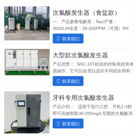
次氯酸发生器（食盐款）
一、产品参数电解质：Nacl产量：
3000L/H浓度：30-500PPM（可调）PH
值：5.0-6.5纯水系统酸水最大功率：
联系我们
7200W纯水最大功率：1800W输入电压：
380V/60Hz备注：重庆某客户全部自行安
大型款次氯酸发生器
装完毕二、产品特点：1.自主研发：可满
足客户个性化定制需求；2.高度集成系
产品优势： SHC-10T机组的控制系统简单
统：前置水预处理系统搭配RO反渗透系
易操作。它可以改变以适应不同的应用和
统，一体化集成;3.PLC控制:在线显示浓
条件。液压部分安装了一个流量控制器，
联系我们
度、ph值、氧化还原电位ORP等指标;4.安
用于在供水中断时关闭SHINE装置，并在
装简单:只需在线指导即可自行安装设备;5.
水流恢复时立即启动装置。可变蠕动泵可
操作简单:操作界面简单清晰，无需培训；
牙科专用次氯酸发生器
确保在任何给定时间提供所需的剂量。外
5.自动化运行：微电脑控制，无需人工值
壳由非腐蚀性材料制成。管子和连接器采
产品介绍： 适用于医疗口腔，开机1-3秒
守，远程操作，实时显示；三、产品使用
用进口氟胶管，对腐蚀性溶液具有很强的
即可高效制取30-200mg/L范围的次氯酸消
场景：…
抵抗力。所有输入和输出连接器都位于外
毒水；使用口腔水路消毒一体机生成的微
联系我们
壳的侧面，以便方便地放置设备。带有电
酸性电解次氯酸水，作为口腔治疗台的牙
源指示灯的简单开/关开关可手动启动和停
床水路用水，可有效对管道进行消毒杀