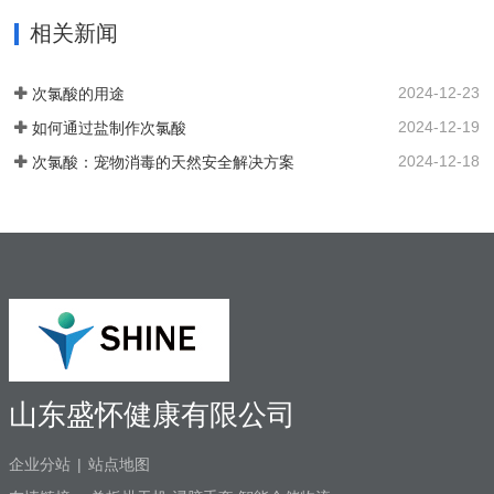
止 SHC-5T 装置。采用PCB稳定工作电
菌，清除管道中的病菌生物膜，改善口腔
流，确保中性阳极液性能和参数稳定。视
相关新闻
综合治疗台的用水品质。 牙椅水路消毒专
觉和声音报警。液位开关可以自动启动和
用款次氯酸发生器，可台式、可壁挂、可
停止装置。无论液位开关位置如何，重置
智能对接其他设备、自动化运行；可内置
2024-12-23
次氯酸的用途
按钮都可以启动设备。…
纯水，外置供给系统，一站式解决口腔科
2024-12-19
如何通过盐制作次氯酸
消毒问题。各地市的使用标准：解决方案
以及使用场景：1. 一机多用，解决牙椅水
2024-12-18
次氯酸：宠物消毒的天然安全解决方案
路消毒、排水管路消毒2. 空气消毒、物表
擦拭，人员手部等节约消毒成本，保护牙
医和患者3. 盛怀次氯酸发生器口腔治疗台
水路解决方案，支持第三方检测…
山东盛怀健康有限公司
企业分站
|
站点地图