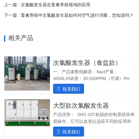
上一篇 : 次氯酸发生器在畜禽养殖领域的应用
下一篇 : 畜禽养殖中次氯酸发生器如何对空气进行消毒，您知道吗？
相关产品
次氯酸发生器（食盐款）
一、产品参数电解质：Nacl产量：
3000L/H浓度：30-500PPM（可调）PH
值：5.0-6.5纯水系统酸水最大功率：
联系我们
7200W纯水最大功率：1800W输入电压：
380V/60Hz备注：重庆某客户全部自行安
大型款次氯酸发生器
装完毕二、产品特点：1.自主研发：可满
足客户个性化定制需求；2.高度集成系
产品优势： SHC-10T机组的控制系统简单
统：前置水预处理系统搭配RO反渗透系
易操作。它可以改变以适应不同的应用和
统，一体化集成;3.PLC控制:在线显示浓
条件。液压部分安装了一个流量控制器，
联系我们
度、ph值、氧化还原电位ORP等指标;4.安
用于在供水中断时关闭SHINE装置，并在