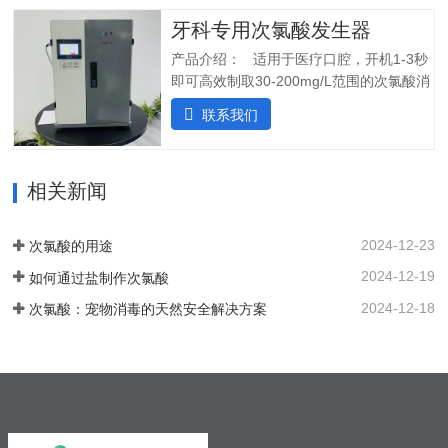
装简单:只需在线指导即可自行安装设备;5.
水流恢复时立即启动装置。可变蠕动泵可
操作简单:操作界面简单清晰，无需培训；
牙科专用次氯酸发生器
确保在任何给定时间提供所需的剂量。外
5.自动化运行：微电脑控制，无需人工值
壳由非腐蚀性材料制成。管子和连接器采
产品介绍： 适用于医疗口腔，开机1-3秒
守，远程操作，实时显示；三、产品使用
用进口氟胶管，对腐蚀性溶液具有很强的
即可高效制取30-200mg/L范围的次氯酸消
场景：…
抵抗力。所有输入和输出连接器都位于外
毒水；使用口腔水路消毒一体机生成的微
联系我们
壳的侧面，以便方便地放置设备。带有电
酸性电解次氯酸水，作为口腔治疗台的牙
源指示灯的简单开/关开关可手动启动和停
床水路用水，可有效对管道进行消毒杀
止 SHC-5T 装置。采用PCB稳定工作电
菌，清除管道中的病菌生物膜，改善口腔
流，确保中性阳极液性能和参数稳定。视
相关新闻
综合治疗台的用水品质。 牙椅水路消毒专
觉和声音报警。液位开关可以自动启动和
用款次氯酸发生器，可台式、可壁挂、可
停止装置。无论液位开关位置如何，重置
智能对接其他设备、自动化运行；可内置
2024-12-23
次氯酸的用途
按钮都可以启动设备。…
纯水，外置供给系统，一站式解决口腔科
2024-12-19
如何通过盐制作次氯酸
消毒问题。各地市的使用标准：解决方案
以及使用场景：1. 一机多用，解决牙椅水
2024-12-18
次氯酸：宠物消毒的天然安全解决方案
路消毒、排水管路消毒2. 空气消毒、物表
擦拭，人员手部等节约消毒成本，保护牙
医和患者3. 盛怀次氯酸发生器口腔治疗台
水路解决方案，支持第三方检测…