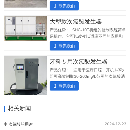
值：5.0-6.5纯水系统酸水最大功率：
联系我们
7200W纯水最大功率：1800W输入电压：
380V/60Hz备注：重庆某客户全部自行安
大型款次氯酸发生器
装完毕二、产品特点：1.自主研发：可满
足客户个性化定制需求；2.高度集成系
产品优势： SHC-10T机组的控制系统简单
统：前置水预处理系统搭配RO反渗透系
易操作。它可以改变以适应不同的应用和
统，一体化集成;3.PLC控制:在线显示浓
条件。液压部分安装了一个流量控制器，
联系我们
度、ph值、氧化还原电位ORP等指标;4.安
用于在供水中断时关闭SHINE装置，并在
装简单:只需在线指导即可自行安装设备;5.
水流恢复时立即启动装置。可变蠕动泵可
操作简单:操作界面简单清晰，无需培训；
牙科专用次氯酸发生器
确保在任何给定时间提供所需的剂量。外
5.自动化运行：微电脑控制，无需人工值
壳由非腐蚀性材料制成。管子和连接器采
产品介绍： 适用于医疗口腔，开机1-3秒
守，远程操作，实时显示；三、产品使用
用进口氟胶管，对腐蚀性溶液具有很强的
即可高效制取30-200mg/L范围的次氯酸消
场景：…
抵抗力。所有输入和输出连接器都位于外
毒水；使用口腔水路消毒一体机生成的微
联系我们
壳的侧面，以便方便地放置设备。带有电
酸性电解次氯酸水，作为口腔治疗台的牙
源指示灯的简单开/关开关可手动启动和停
床水路用水，可有效对管道进行消毒杀
止 SHC-5T 装置。采用PCB稳定工作电
菌，清除管道中的病菌生物膜，改善口腔
流，确保中性阳极液性能和参数稳定。视
相关新闻
综合治疗台的用水品质。 牙椅水路消毒专
觉和声音报警。液位开关可以自动启动和
用款次氯酸发生器，可台式、可壁挂、可
停止装置。无论液位开关位置如何，重置
智能对接其他设备、自动化运行；可内置
2024-12-23
次氯酸的用途
按钮都可以启动设备。…
纯水，外置供给系统，一站式解决口腔科