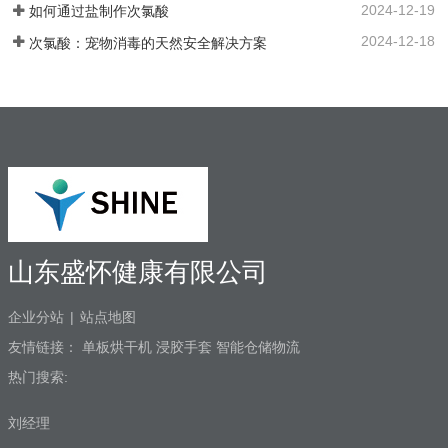
2024-12-19
如何通过盐制作次氯酸
消毒问题。各地市的使用标准：解决方案
以及使用场景：1. 一机多用，解决牙椅水
2024-12-18
次氯酸：宠物消毒的天然安全解决方案
路消毒、排水管路消毒2. 空气消毒、物表
擦拭，人员手部等节约消毒成本，保护牙
医和患者3. 盛怀次氯酸发生器口腔治疗台
水路解决方案，支持第三方检测…
山东盛怀健康有限公司
企业分站
|
站点地图
友情链接：
单板烘干机
浸胶手套
智能仓储物流
热门搜索:
刘经理