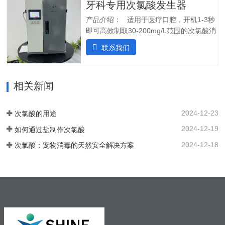
操作简单:操作界面简单清晰，无需培训；
牙科专用次氯酸发生器
确保在任何给定时间提供所需的剂量。外
5.自动化运行：微电脑控制，无需人工值
壳由非腐蚀性材料制成。管子和连接器采
产品介绍： 适用于医疗口腔，开机1-3秒
守，远程操作，实时显示；三、产品使用
用进口氟胶管，对腐蚀性溶液具有很强的
即可高效制取30-200mg/L范围的次氯酸消
场景：…
抵抗力。所有输入和输出连接器都位于外
毒水；使用口腔水路消毒一体机生成的微
联系我们
壳的侧面，以便方便地放置设备。带有电
酸性电解次氯酸水，作为口腔治疗台的牙
源指示灯的简单开/关开关可手动启动和停
床水路用水，可有效对管道进行消毒杀
止 SHC-5T 装置。采用PCB稳定工作电
菌，清除管道中的病菌生物膜，改善口腔
流，确保中性阳极液性能和参数稳定。视
相关新闻
综合治疗台的用水品质。 牙椅水路消毒专
觉和声音报警。液位开关可以自动启动和
用款次氯酸发生器，可台式、可壁挂、可
停止装置。无论液位开关位置如何，重置
智能对接其他设备、自动化运行；可内置
2024-12-23
次氯酸的用途
按钮都可以启动设备。…
纯水，外置供给系统，一站式解决口腔科
2024-12-19
如何通过盐制作次氯酸
消毒问题。各地市的使用标准：解决方案
以及使用场景：1. 一机多用，解决牙椅水
2024-12-18
次氯酸：宠物消毒的天然安全解决方案
路消毒、排水管路消毒2. 空气消毒、物表
擦拭，人员手部等节约消毒成本，保护牙
医和患者3. 盛怀次氯酸发生器口腔治疗台
水路解决方案，支持第三方检测…