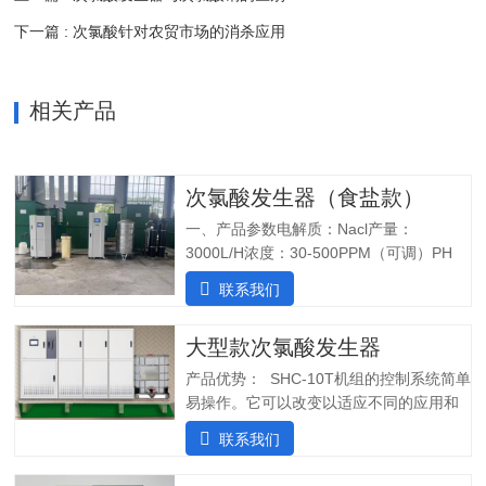
下一篇 : 次氯酸针对农贸市场的消杀应用
相关产品
次氯酸发生器（食盐款）
一、产品参数电解质：Nacl产量：
3000L/H浓度：30-500PPM（可调）PH
值：5.0-6.5纯水系统酸水最大功率：
联系我们
7200W纯水最大功率：1800W输入电压：
380V/60Hz备注：重庆某客户全部自行安
大型款次氯酸发生器
装完毕二、产品特点：1.自主研发：可满
足客户个性化定制需求；2.高度集成系
产品优势： SHC-10T机组的控制系统简单
统：前置水预处理系统搭配RO反渗透系
易操作。它可以改变以适应不同的应用和
统，一体化集成;3.PLC控制:在线显示浓
条件。液压部分安装了一个流量控制器，
联系我们
度、ph值、氧化还原电位ORP等指标;4.安
用于在供水中断时关闭SHINE装置，并在
装简单:只需在线指导即可自行安装设备;5.
水流恢复时立即启动装置。可变蠕动泵可