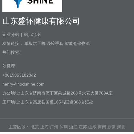
山东盛怀健康有限公司
企业分站
|
站点地图
友情链接：
单板烘干机
浸胶手套
智能仓储物流
热门搜索:
刘经理
+8619953182842
henry@hoclshine.com
办公地址:山东省济南市历下区泉城路268号永安大厦708A室
工厂地址:山东省高唐县国道105与国道308交汇处
主营区域：
北京
上海
广州
深圳
浙江
江苏
山东
河南
新疆
河北