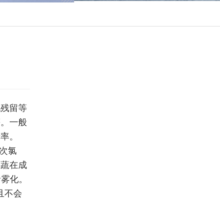
无残留等
等。一般
活率。
次氯
果蔬在成
者雾化。
且不会