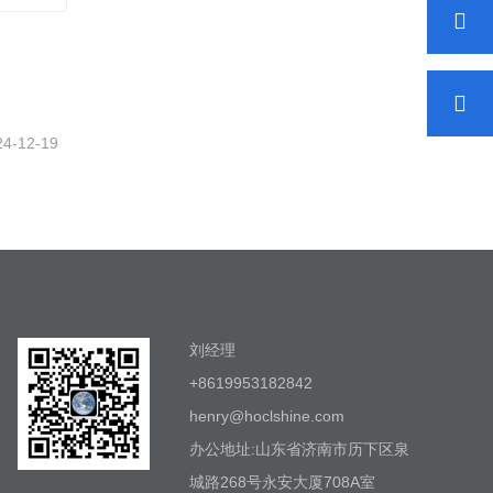
24-12-19
刘经理
+8619953182842
henry@hoclshine.com
办公地址:山东省济南市历下区泉
城路268号永安大厦708A室