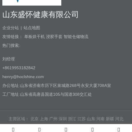
山东盛怀健康有限公司
企业分站
|
站点地图
友情链接：
单板烘干机
浸胶手套
智能仓储物流
热门搜索:
刘经理
+8619953182842
henry@hoclshine.com
办公地址:山东省济南市历下区泉城路268号永安大厦708A室
工厂地址:山东省高唐县国道105与国道308交汇处
主营区域：
北京
上海
广州
深圳
浙江
江苏
山东
河南
新疆
河北