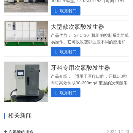
3000L/H浓度：30-500PPM（可调）PH
值：5.0-6.5纯水系统酸水最大功率：
联系我们
7200W纯水最大功率：1800W输入电压：
380V/60Hz备注：重庆某客户全部自行安
大型款次氯酸发生器
装完毕二、产品特点：1.自主研发：可满
足客户个性化定制需求；2.高度集成系
产品优势： SHC-10T机组的控制系统简单
统：前置水预处理系统搭配RO反渗透系
易操作。它可以改变以适应不同的应用和
统，一体化集成;3.PLC控制:在线显示浓
条件。液压部分安装了一个流量控制器，
联系我们
度、ph值、氧化还原电位ORP等指标;4.安
用于在供水中断时关闭SHINE装置，并在
装简单:只需在线指导即可自行安装设备;5.
水流恢复时立即启动装置。可变蠕动泵可
操作简单:操作界面简单清晰，无需培训；
牙科专用次氯酸发生器
确保在任何给定时间提供所需的剂量。外
5.自动化运行：微电脑控制，无需人工值
壳由非腐蚀性材料制成。管子和连接器采
产品介绍： 适用于医疗口腔，开机1-3秒
守，远程操作，实时显示；三、产品使用
用进口氟胶管，对腐蚀性溶液具有很强的
即可高效制取30-200mg/L范围的次氯酸消
场景：…
抵抗力。所有输入和输出连接器都位于外
毒水；使用口腔水路消毒一体机生成的微
联系我们
壳的侧面，以便方便地放置设备。带有电
酸性电解次氯酸水，作为口腔治疗台的牙
源指示灯的简单开/关开关可手动启动和停
床水路用水，可有效对管道进行消毒杀
止 SHC-5T 装置。采用PCB稳定工作电
菌，清除管道中的病菌生物膜，改善口腔
流，确保中性阳极液性能和参数稳定。视
相关新闻
综合治疗台的用水品质。 牙椅水路消毒专
觉和声音报警。液位开关可以自动启动和
用款次氯酸发生器，可台式、可壁挂、可
停止装置。无论液位开关位置如何，重置
智能对接其他设备、自动化运行；可内置
2024-12-23
次氯酸的用途