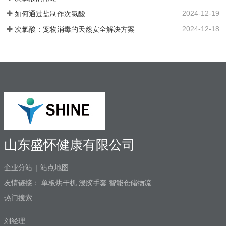
按钮都可以启动设备。…
纯水，外置供给系统，一站式解决口腔科
2024-12-19
如何通过盐制作次氯酸
消毒问题。各地市的使用标准：解决方案
以及使用场景：1. 一机多用，解决牙椅水
2024-12-18
次氯酸：宠物消毒的天然安全解决方案
路消毒、排水管路消毒2. 空气消毒、物表
擦拭，人员手部等节约消毒成本，保护牙
医和患者3. 盛怀次氯酸发生器口腔治疗台
水路解决方案，支持第三方检测…
山东盛怀健康有限公司
企业分站
|
站点地图
友情链接：
单板烘干机
浸胶手套
智能仓储物流
热门搜索:
刘经理