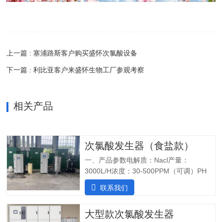
上一篇 : 塞浦路斯客户购买盛怀次氯酸设备
下一篇 : 利比亚客户来盛怀生物工厂参观考察
相关产品
次氯酸发生器（食盐款）
一、产品参数电解质：Nacl产量：
3000L/H浓度：30-500PPM（可调）PH
值：5.0-6.5纯水系统酸水最大功率：
联系我们
7200W纯水最大功率：1800W输入电压：
380V/60Hz备注：重庆某客户全部自行安
大型款次氯酸发生器
装完毕二、产品特点：1.自主研发：可满