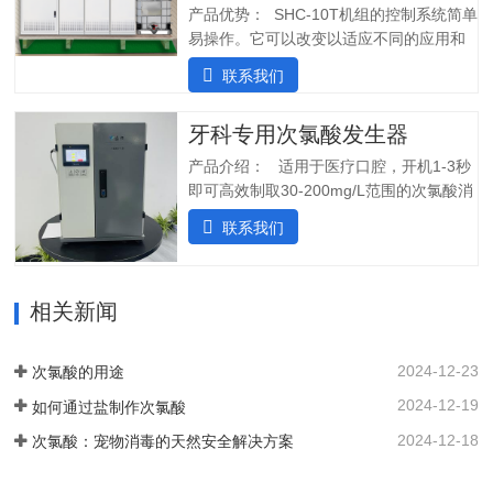
足客户个性化定制需求；2.高度集成系
产品优势： SHC-10T机组的控制系统简单
统：前置水预处理系统搭配RO反渗透系
易操作。它可以改变以适应不同的应用和
统，一体化集成;3.PLC控制:在线显示浓
条件。液压部分安装了一个流量控制器，
联系我们
度、ph值、氧化还原电位ORP等指标;4.安
用于在供水中断时关闭SHINE装置，并在
装简单:只需在线指导即可自行安装设备;5.
水流恢复时立即启动装置。可变蠕动泵可
操作简单:操作界面简单清晰，无需培训；
牙科专用次氯酸发生器
确保在任何给定时间提供所需的剂量。外
5.自动化运行：微电脑控制，无需人工值
壳由非腐蚀性材料制成。管子和连接器采
产品介绍： 适用于医疗口腔，开机1-3秒
守，远程操作，实时显示；三、产品使用
用进口氟胶管，对腐蚀性溶液具有很强的
即可高效制取30-200mg/L范围的次氯酸消
场景：…
抵抗力。所有输入和输出连接器都位于外
毒水；使用口腔水路消毒一体机生成的微
联系我们
壳的侧面，以便方便地放置设备。带有电
酸性电解次氯酸水，作为口腔治疗台的牙
源指示灯的简单开/关开关可手动启动和停
床水路用水，可有效对管道进行消毒杀
止 SHC-5T 装置。采用PCB稳定工作电
菌，清除管道中的病菌生物膜，改善口腔
流，确保中性阳极液性能和参数稳定。视
相关新闻
综合治疗台的用水品质。 牙椅水路消毒专
觉和声音报警。液位开关可以自动启动和
用款次氯酸发生器，可台式、可壁挂、可
停止装置。无论液位开关位置如何，重置
智能对接其他设备、自动化运行；可内置
2024-12-23
次氯酸的用途
按钮都可以启动设备。…
纯水，外置供给系统，一站式解决口腔科
2024-12-19
如何通过盐制作次氯酸
消毒问题。各地市的使用标准：解决方案
以及使用场景：1. 一机多用，解决牙椅水
2024-12-18
次氯酸：宠物消毒的天然安全解决方案
路消毒、排水管路消毒2. 空气消毒、物表
擦拭，人员手部等节约消毒成本，保护牙