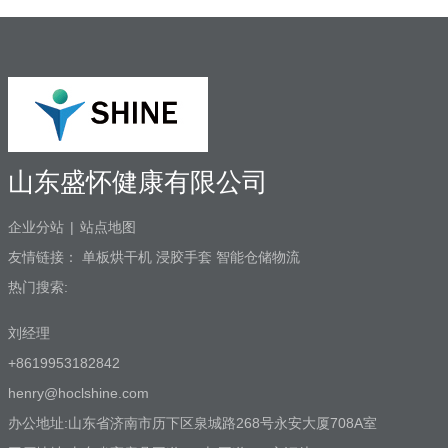
医和患者3. 盛怀次氯酸发生器口腔治疗台
水路解决方案，支持第三方检测…
山东盛怀健康有限公司
企业分站
|
站点地图
友情链接：
单板烘干机
浸胶手套
智能仓储物流
热门搜索:
刘经理
+8619953182842
henry@hoclshine.com
办公地址:山东省济南市历下区泉城路268号永安大厦708A室