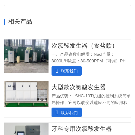
相关产品
次氯酸发生器（食盐款）
一、产品参数电解质：Nacl产量：
3000L/H浓度：30-500PPM（可调）PH
值：5.0-6.5纯水系统酸水最大功率：
联系我们
7200W纯水最大功率：1800W输入电压：
380V/60Hz备注：重庆某客户全部自行安
大型款次氯酸发生器
装完毕二、产品特点：1.自主研发：可满
足客户个性化定制需求；2.高度集成系
产品优势： SHC-10T机组的控制系统简单
统：前置水预处理系统搭配RO反渗透系
易操作。它可以改变以适应不同的应用和
统，一体化集成;3.PLC控制:在线显示浓
条件。液压部分安装了一个流量控制器，
联系我们
度、ph值、氧化还原电位ORP等指标;4.安
用于在供水中断时关闭SHINE装置，并在
装简单:只需在线指导即可自行安装设备;5.
水流恢复时立即启动装置。可变蠕动泵可
操作简单:操作界面简单清晰，无需培训；
牙科专用次氯酸发生器
确保在任何给定时间提供所需的剂量。外
5.自动化运行：微电脑控制，无需人工值