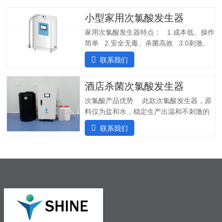
小型家用次氯酸发生器
家用次氯酸发生器特点： 1.成本低、操作
简单 2.安全无毒、杀菌高效 3.0刺激、
几乎无味应用场景：产品参数：产品型
联系我们
号：SHC-180尺寸：365*260*120mm重
量：4kg水质要求：自来水（内置净水装
酒店杀菌次氯酸发生器
置）电压：100V-200V 50/60Hz水压范
围：0.1Mpa～0.7Pma电解液桶容量：
次氯酸产品优势 此款次氯酸发生器，原
100ml有效氯浓度：20-100ppm电解槽寿
料仅为盐和水，稳定生产出温和不刺激的
命：10000h操作简单，即使用，开机1-3
次氯酸水，通过30多项检测合格，是酒店
联系我们
秒即可产生高品质次氯酸盐消毒剂
行业消毒杀菌、除臭的必备设备。1)成本
低：氯化钠，1kg氯化钠可以生产出1吨
100ppm的次氯酸水；2)自主研发：可智能
对接其他设备；3）智能运行：无需人员值
守；4）纳米级隔膜电解槽：寿命可达
10000小时；5）售后无忧：可市场培训以
及技术支持。6）高度集成：内置纯水机，
直接可接自来水。应用范围 次氯酸10-
60秒内可杀灭常见致病细菌，真菌，病毒