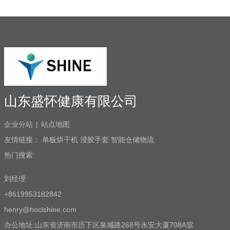
低：氯化钠，1kg氯化钠可以生产出1吨
100ppm的次氯酸水；2)自主研发：可智能
对接其他设备；3）智能运行：无需人员值
守；4）纳米级隔膜电解槽：寿命可达
10000小时；5）售后无忧：可市场培训以
及技术支持。6）高度集成：内置纯水机，
直接可接自来水。应用范围 次氯酸10-
60秒内可杀灭常见致病细菌，真菌，病毒
99.99%，灭菌速度快，次氯酸水对弯曲柑
山东盛怀健康有限公司
橘，大肠杆菌，金黄色葡萄菌，MRSA等
病菌可以有效杀死。杀灭范围广，广泛用
企业分站
|
站点地图
于酒店空气、物表、
友情链接：
单板烘干机
浸胶手套
智能仓储物流
热门搜索:
刘经理
+8619953182842
henry@hoclshine.com
办公地址:山东省济南市历下区泉城路268号永安大厦708A室