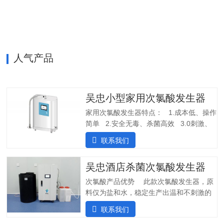
擦拭，人员手部等节约消毒成本，保护牙
医和患者3. 盛怀次氯酸发生器口腔治疗台
水路解决方案，支持第三方检测…
人气产品
吴忠小型家用次氯酸发生器
家用次氯酸发生器特点： 1.成本低、操作
简单 2.安全无毒、杀菌高效 3.0刺激、
几乎无味应用场景：产品参数：产品型
联系我们
号：SHC-180尺寸：365*260*120mm重
量：4kg水质要求：自来水（内置净水装
吴忠酒店杀菌次氯酸发生器
置）电压：100V-200V 50/60Hz水压范
围：0.1Mpa～0.7Pma电解液桶容量：
次氯酸产品优势 此款次氯酸发生器，原
100ml有效氯浓度：20-100ppm电解槽寿
料仅为盐和水，稳定生产出温和不刺激的
命：10000h操作简单，即使用，开机1-3
次氯酸水，通过30多项检测合格，是酒店
联系我们
秒即可产生高品质次氯酸盐消毒剂
行业消毒杀菌、除臭的必备设备。1)成本