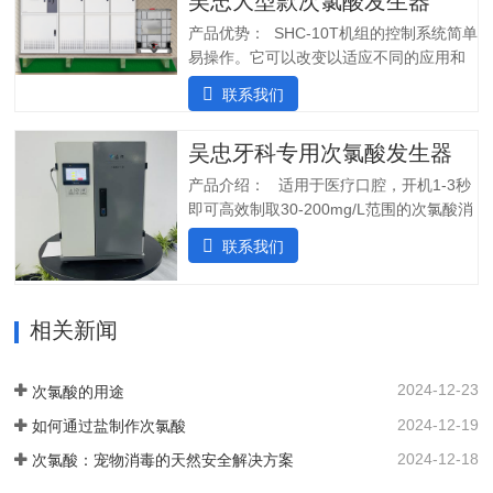
吴忠大型款次氯酸发生器
装完毕二、产品特点：1.自主研发：可满
足客户个性化定制需求；2.高度集成系
产品优势： SHC-10T机组的控制系统简单
统：前置水预处理系统搭配RO反渗透系
易操作。它可以改变以适应不同的应用和
统，一体化集成;3.PLC控制:在线显示浓
条件。液压部分安装了一个流量控制器，
联系我们
度、ph值、氧化还原电位ORP等指标;4.安
用于在供水中断时关闭SHINE装置，并在
装简单:只需在线指导即可自行安装设备;5.
水流恢复时立即启动装置。可变蠕动泵可
操作简单:操作界面简单清晰，无需培训；
吴忠牙科专用次氯酸发生器
确保在任何给定时间提供所需的剂量。外
5.自动化运行：微电脑控制，无需人工值
壳由非腐蚀性材料制成。管子和连接器采
产品介绍： 适用于医疗口腔，开机1-3秒
守，远程操作，实时显示；三、产品使用
用进口氟胶管，对腐蚀性溶液具有很强的
即可高效制取30-200mg/L范围的次氯酸消
场景：…
抵抗力。所有输入和输出连接器都位于外
毒水；使用口腔水路消毒一体机生成的微
联系我们
壳的侧面，以便方便地放置设备。带有电
酸性电解次氯酸水，作为口腔治疗台的牙
源指示灯的简单开/关开关可手动启动和停
床水路用水，可有效对管道进行消毒杀
止 SHC-5T 装置。采用PCB稳定工作电
菌，清除管道中的病菌生物膜，改善口腔
流，确保中性阳极液性能和参数稳定。视
相关新闻
综合治疗台的用水品质。 牙椅水路消毒专
觉和声音报警。液位开关可以自动启动和
用款次氯酸发生器，可台式、可壁挂、可
停止装置。无论液位开关位置如何，重置
智能对接其他设备、自动化运行；可内置
2024-12-23
次氯酸的用途
按钮都可以启动设备。…
纯水，外置供给系统，一站式解决口腔科
2024-12-19
如何通过盐制作次氯酸
消毒问题。各地市的使用标准：解决方案
以及使用场景：1. 一机多用，解决牙椅水
2024-12-18
次氯酸：宠物消毒的天然安全解决方案
路消毒、排水管路消毒2. 空气消毒、物表