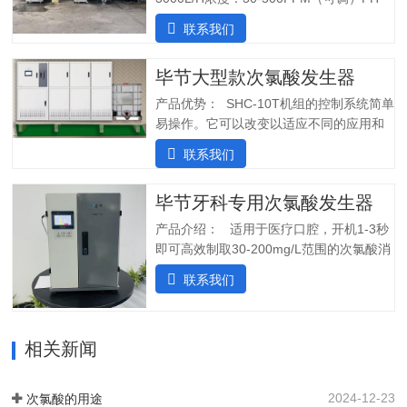
值：5.0-6.5纯水系统酸水最大功率：
联系我们
7200W纯水最大功率：1800W输入电压：
380V/60Hz备注：重庆某客户全部自行安
毕节大型款次氯酸发生器
装完毕二、产品特点：1.自主研发：可满
足客户个性化定制需求；2.高度集成系
产品优势： SHC-10T机组的控制系统简单
统：前置水预处理系统搭配RO反渗透系
易操作。它可以改变以适应不同的应用和
统，一体化集成;3.PLC控制:在线显示浓
条件。液压部分安装了一个流量控制器，
联系我们
度、ph值、氧化还原电位ORP等指标;4.安
用于在供水中断时关闭SHINE装置，并在
装简单:只需在线指导即可自行安装设备;5.
水流恢复时立即启动装置。可变蠕动泵可
操作简单:操作界面简单清晰，无需培训；
毕节牙科专用次氯酸发生器
确保在任何给定时间提供所需的剂量。外
5.自动化运行：微电脑控制，无需人工值
壳由非腐蚀性材料制成。管子和连接器采
产品介绍： 适用于医疗口腔，开机1-3秒
守，远程操作，实时显示；三、产品使用
用进口氟胶管，对腐蚀性溶液具有很强的
即可高效制取30-200mg/L范围的次氯酸消
场景：…
抵抗力。所有输入和输出连接器都位于外
毒水；使用口腔水路消毒一体机生成的微
联系我们
壳的侧面，以便方便地放置设备。带有电
酸性电解次氯酸水，作为口腔治疗台的牙
源指示灯的简单开/关开关可手动启动和停
床水路用水，可有效对管道进行消毒杀
止 SHC-5T 装置。采用PCB稳定工作电
菌，清除管道中的病菌生物膜，改善口腔
流，确保中性阳极液性能和参数稳定。视
相关新闻
综合治疗台的用水品质。 牙椅水路消毒专
觉和声音报警。液位开关可以自动启动和
用款次氯酸发生器，可台式、可壁挂、可
停止装置。无论液位开关位置如何，重置
智能对接其他设备、自动化运行；可内置
2024-12-23
次氯酸的用途
按钮都可以启动设备。…