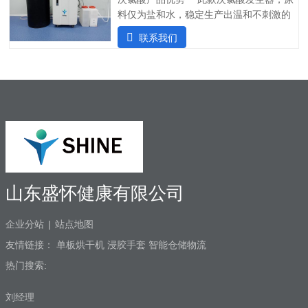
100ml有效氯浓度：20-100ppm电解槽寿
料仅为盐和水，稳定生产出温和不刺激的
命：10000h操作简单，即使用，开机1-3
次氯酸水，通过30多项检测合格，是酒店
联系我们
秒即可产生高品质次氯酸盐消毒剂
行业消毒杀菌、除臭的必备设备。1)成本
低：氯化钠，1kg氯化钠可以生产出1吨
100ppm的次氯酸水；2)自主研发：可智能
对接其他设备；3）智能运行：无需人员值
守；4）纳米级隔膜电解槽：寿命可达
10000小时；5）售后无忧：可市场培训以
及技术支持。6）高度集成：内置纯水机，
直接可接自来水。应用范围 次氯酸10-
60秒内可杀灭常见致病细菌，真菌，病毒
99.99%，灭菌速度快，次氯酸水对弯曲柑
山东盛怀健康有限公司
橘，大肠杆菌，金黄色葡萄菌，MRSA等
病菌可以有效杀死。杀灭范围广，广泛用
企业分站
|
站点地图
于酒店空气、物表、
友情链接：
单板烘干机
浸胶手套
智能仓储物流
热门搜索:
刘经理