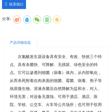
联系我们
有效率浓度：3-200mg/L
分享:
电解槽寿命：5000+小时
出 水 量： 2-5L/min
产品详细信息
型 号： SHC-300
PH 值： 5-6.5
次氯酸发生器设备具有安全、有效、快效三个特
点。具有杀菌快、可降解、无残留、绿色安全的特
点。它可以渗透到细菌（病毒）体内，从内部氧化，
从而杀死附着在肉表面的细菌、霉菌、病毒、孢子等
病原微生物。溶液杀菌后自然降解为盐和水，对人、
环境无害，对设备无腐蚀。可用于酒店、酒店、医
院、学校、公交车、火车等公共场所；也可用于饮用