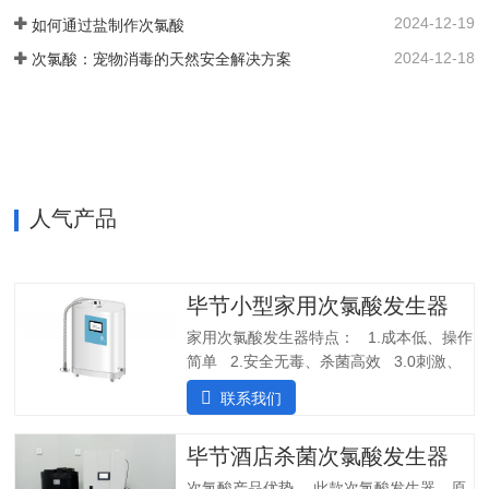
纯水，外置供给系统，一站式解决口腔科
2024-12-19
如何通过盐制作次氯酸
消毒问题。各地市的使用标准：解决方案
以及使用场景：1. 一机多用，解决牙椅水
2024-12-18
次氯酸：宠物消毒的天然安全解决方案
路消毒、排水管路消毒2. 空气消毒、物表
擦拭，人员手部等节约消毒成本，保护牙
医和患者3. 盛怀次氯酸发生器口腔治疗台
水路解决方案，支持第三方检测…
人气产品
毕节小型家用次氯酸发生器
家用次氯酸发生器特点： 1.成本低、操作
简单 2.安全无毒、杀菌高效 3.0刺激、
几乎无味应用场景：产品参数：产品型
联系我们
号：SHC-180尺寸：365*260*120mm重
量：4kg水质要求：自来水（内置净水装
毕节酒店杀菌次氯酸发生器
置）电压：100V-200V 50/60Hz水压范
围：0.1Mpa～0.7Pma电解液桶容量：
次氯酸产品优势 此款次氯酸发生器，原